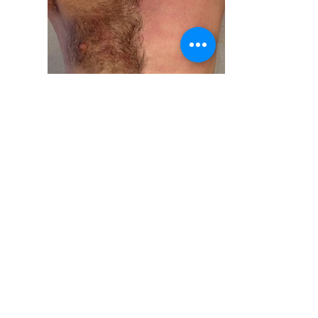
Depilación con Cera
Depilación con cera masculina en cualquier parte del
cuerpo, incluso partes íntimas. Utilizamos cera en roll on
con inmejorable calidad, eficiencia comprobada e
higiene.